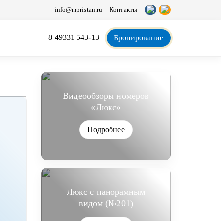
info@mpristan.ru
Контакты
8 49331 543-13
Бронирование
Видеообзоры номеров
«Люкс»
Подробнее
Люкс с панорамным
видом (№201)