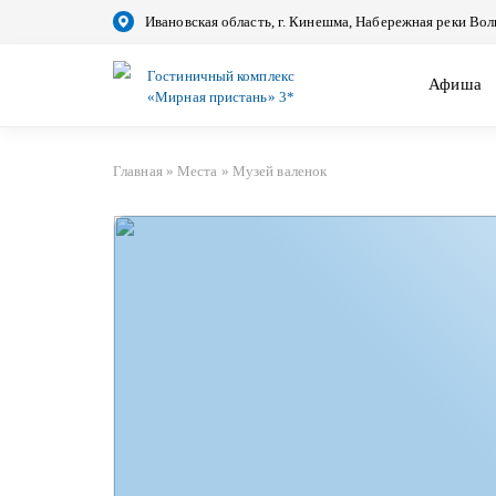
Ивановская область, г. Кинешма, Набережная реки Вол
Гостиничный комплекс
Афиша
«Мирная пристань» 3*
Главная
»
Места
»
Музей валенок