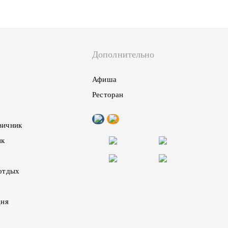
Дополнительно
Афиша
Ресторан
вичник
ик
отдых
дня